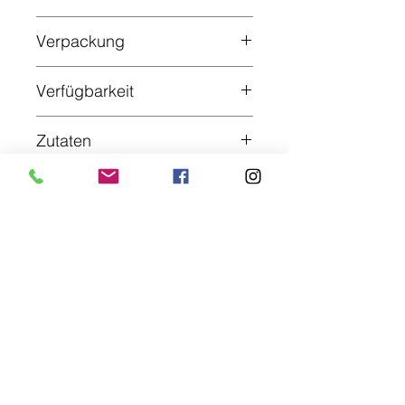
bis zu 2 Jahren
Verpackung
Dose
Verfügbarkeit
innerhalb von ca. 10 Tagen
Zutaten
Eisbein (90%), Gelatine,
Trinkwasser, Nitritpökelsalz
Metzgerei Freund
Der Kreativmetzger
Steingasse 3, 63825 Sommerkahl, Germany
06024 1667
Aschaffenburger Str. 101, 63877 Sailauf, Germany
06093 996777
kreativ@metzgereifreund.com