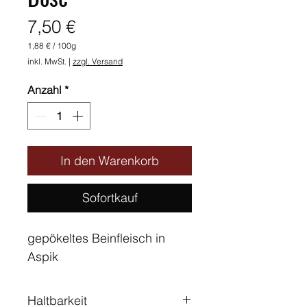
Preis
7,50 €
1,88 €
/
100g
1,88 €
inkl. MwSt.
|
zzgl. Versand
pro
100
Gramm
Anzahl
*
In den Warenkorb
Sofortkauf
gepökeltes Beinfleisch in
Aspik
Haltbarkeit