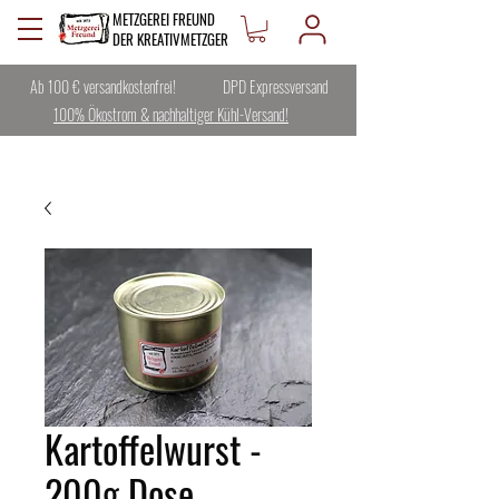
METZGEREI FREUND
DER KREATIVMETZGER
Ab 100 € versandkostenfrei!
DPD Expressversand
100% Ökostrom & nachhaltiger Kühl-Versand!
Kartoffelwurst -
200g Dose