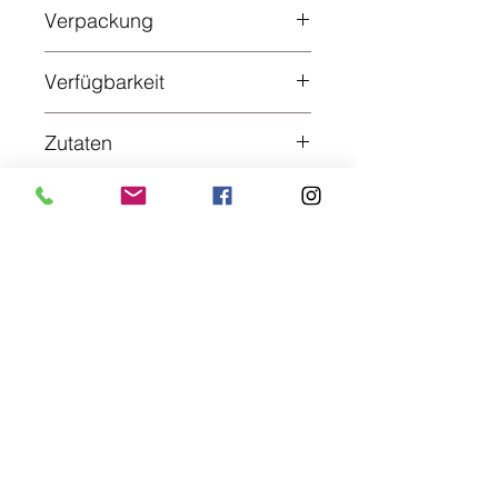
bis zu 2 Jahren
Verpackung
Dose
Verfügbarkeit
innerhalb von ca. 10 Tagen
Zutaten
Schweinefleisch (50%), Kartoffeln
(40%), Salz, KNOBLAUCH,
Gewürze
Metzgerei Freund
Der Kreativmetzger
Steingasse 3, 63825 Sommerkahl, Germany
06024 1667
Aschaffenburger Str. 101, 63877 Sailauf, Germany
06093 996777
kreativ@metzgereifreund.com
Social Media
Rechtliches und Info