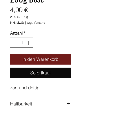
Preis
4,00 €
2,00 €
/
100g
2,00 €
inkl. MwSt.
|
zzgl. Versand
pro
100
Gramm
Anzahl
*
In den Warenkorb
Sofortkauf
zart und deftig
Haltbarkeit