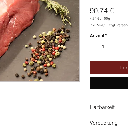
Prei
90,74 €
4,54 €
/
100g
4,54 €
inkl. MwSt.
|
zzgl. Versan
pro
100
Anzahl
*
Gramm
In 
Haltbarkeit
10 Tage bei +2 bi
Verpackung