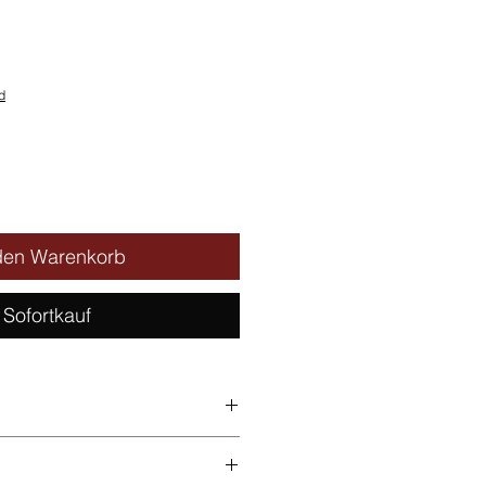
s
d
den Warenkorb
Sofortkauf
s +7°C