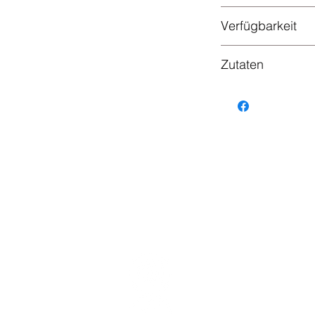
Vakuum
Verfügbarkeit
innerhalb von ca.
Zutaten
Rindfleisch vom R
Rec
Social Media
r
l, Germany