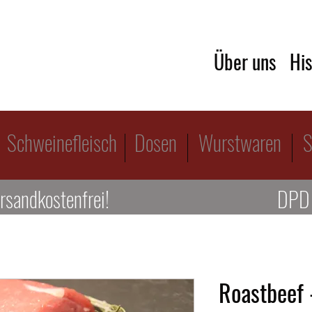
Über uns
His
Schweinefleisch
Dosen
Wurstwaren
S
rsandkostenfrei!
DPD 
Roastbeef