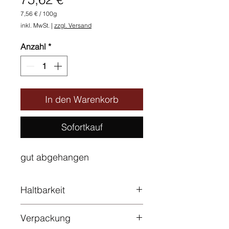
7,56 €
/
100g
7,56 €
inkl. MwSt.
|
zzgl. Versand
pro
100
Gramm
Anzahl
*
In den Warenkorb
Sofortkauf
gut abgehangen
Haltbarkeit
10 Tage bei +2 bis +7°C
Verpackung