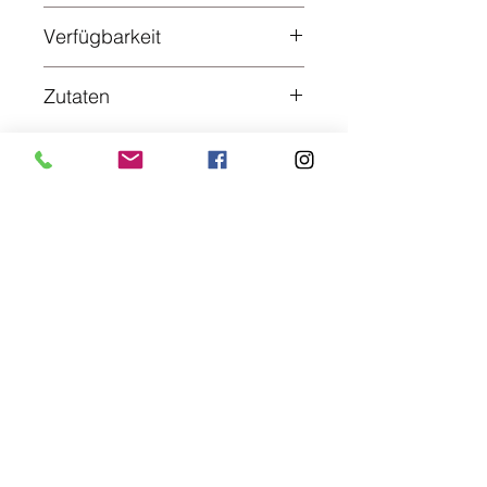
Vakuum
Verfügbarkeit
innerhalb von ca. 10 Tagen
Zutaten
Rindfleisch vom Filet
Metzgerei Freund
Der Kreativmetzger
Steingasse 3, 63825 Sommerkahl, Germany
06024 1667
Aschaffenburger Str. 101, 63877 Sailauf, Germany
06093 996777
kreativ@metzgereifreund.com
Social Media
Rechtliches und Info
Impressum
Datenschutz