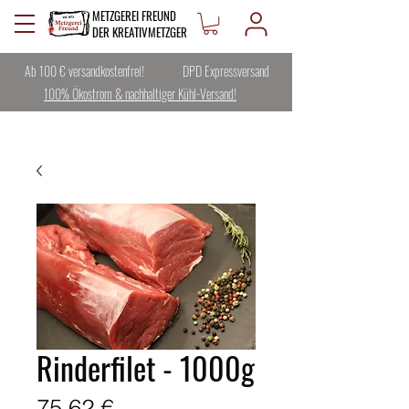
METZGEREI FREUND
DER KREATIVMETZGER
Ab 100 € versandkostenfrei!
DPD Expressversand
100% Ökostrom & nachhaltiger Kühl-Versand!
Rinderfilet - 1000g
Preis
75,62 €