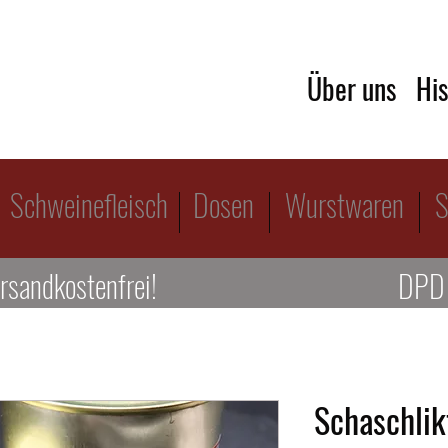
Über uns
His
Schweinefleisch
Dosen
Wurstwaren
S
rsandkostenfrei!
DPD 
Schaschlik