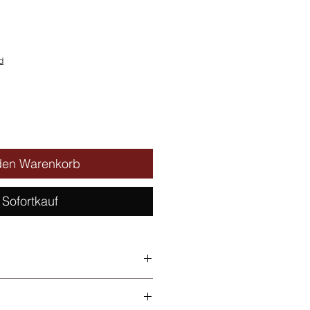
s
d
den Warenkorb
Sofortkauf