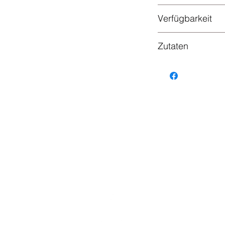
Dose
Verfügbarkeit
Innerhalb von ca.
Zutaten
Schweinefleisch (
in brauner Soße (W
Zwiebeln, Gewürze
Rec
Social Media
r
l, Germany