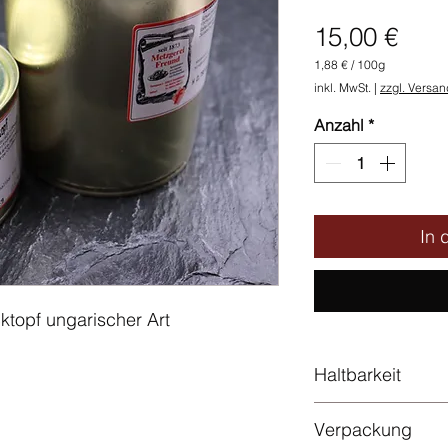
Prei
15,00 €
1,88 €
/
100g
1,88 €
inkl. MwSt.
|
zzgl. Versan
pro
100
Anzahl
*
Gramm
In 
topf ungarischer Art
Haltbarkeit
bis zu 2 Jahren
Verpackung