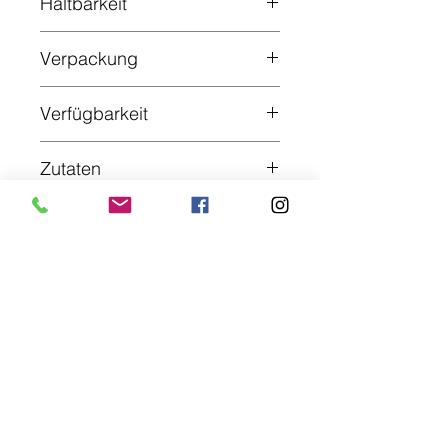
Haltbarkeit
7 Tage bei +2 bis +7°C
Verpackung
Vakuum
Verfügbarkeit
innerhalb von ca. 10 Tagen
Zutaten
100% Schweinefleisch
Metzgerei Freund
Der Kreativmetzger
Steingasse 3, 63825 Sommerkahl, Germany
06024 1667
Aschaffenburger Str. 101, 63877 Sailauf, Germany
06093 996777