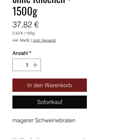
1500g
Preis
37,82 €
2,52 €
/
100g
2,52 €
inkl. MwSt.
|
zzgl. Versand
pro
100
Gramm
Anzahl
*
In den Warenkorb
Sofortkauf
magerer Schweinebraten