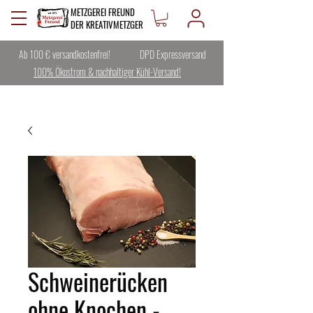
METZGEREI FREUND
DER KREATIVMETZGER
Ab 100 € versandkostenfrei!
DPD Expressversand
100% Ökostrom & nachhaltiger Kühl-Versand!
Schweinerücken
ohne Knochen -